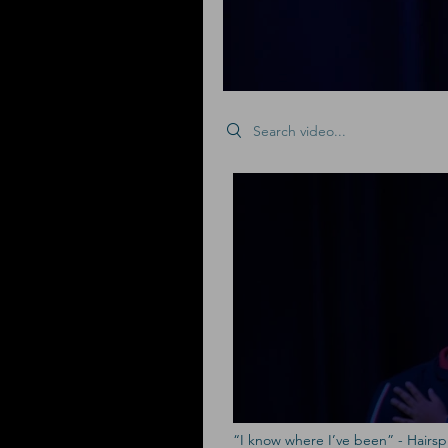
Search videos
“I know where I’ve been” - Hairsp