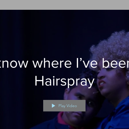
 know where I’ve been
Hairspray
Play Video