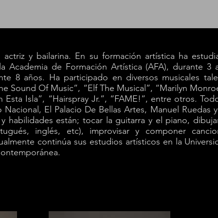
actriz y bailarina. En su formación artística ha estudi
 la Academia de Formación Artística (AFA), durante 3
te 8 años. Ha participado en diversos musicales ta
 “The Sound Of Music”, “Elf The Musical”, “Marilyn Monr
En Esta Isla”, “Hairspray Jr.”, “FAME!”, entre otros. To
 Nacional, El Palacio De Bellas Artes, Manuel Ruedas y
y habilidades están; tocar la guitarra y el piano, dibujar
ortugués, inglés, etc), improvisar y componer canc
ualmente continúa sus estudios artísticos en la Univer
 Contemporánea.