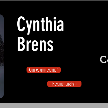
Cynthia
Brens
C
Curriculum (Español)
Resume (English)